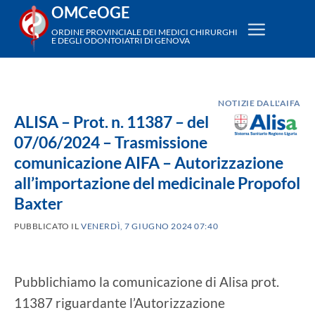
Salta
OMCeOGE
ai
ORDINE PROVINCIALE DEI MEDICI CHIRURGHI
E DEGLI ODONTOIATRI DI GENOVA
contenuti
NOTIZIE DALL'AIFA
ALISA – Prot. n. 11387 – del
07/06/2024 – Trasmissione
comunicazione AIFA – Autorizzazione
all’importazione del medicinale Propofol
Baxter
PUBBLICATO IL
VENERDÌ, 7 GIUGNO 2024 07:40
Pubblichiamo la comunicazione di Alisa prot.
11387 riguardante l’Autorizzazione