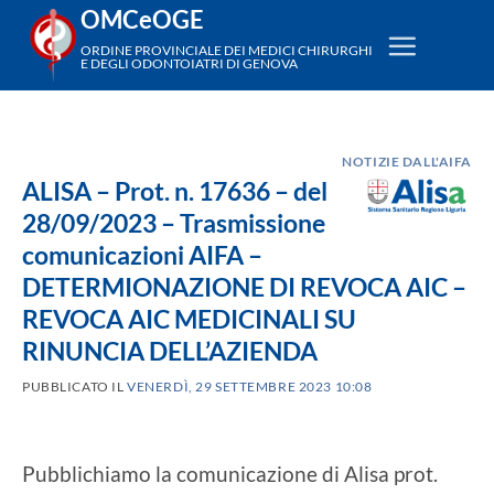
Salta
OMCeOGE
ai
ORDINE PROVINCIALE DEI MEDICI CHIRURGHI
E DEGLI ODONTOIATRI DI GENOVA
contenuti
NOTIZIE DALL'AIFA
ALISA – Prot. n. 17636 – del
28/09/2023 – Trasmissione
comunicazioni AIFA –
DETERMIONAZIONE DI REVOCA AIC –
REVOCA AIC MEDICINALI SU
RINUNCIA DELL’AZIENDA
PUBBLICATO IL
VENERDÌ, 29 SETTEMBRE 2023 10:08
Pubblichiamo la comunicazione di Alisa prot.