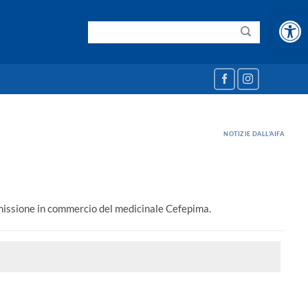
Apri la b
NOTIZIE DALL'AIFA
immissione in commercio del medicinale Cefepima.