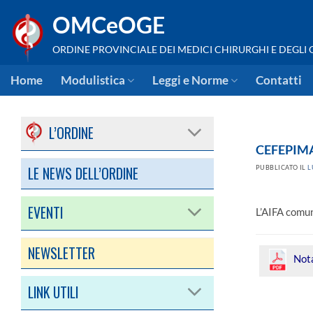
Salta
OMCeOGE
ai
contenuti
ORDINE PROVINCIALE DEI MEDICI CHIRURGHI E DEGLI
Home
Modulistica
Leggi e Norme
Contatti
L’ORDINE
CEFEPIMA D
LE NEWS DELL’ORDINE
PUBBLICATO IL
L
EVENTI
L’AIFA comun
NEWSLETTER
Nota
LINK UTILI