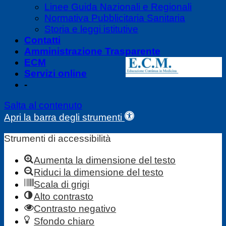
Linee Guida Nazionali e Regionali
Normativa Pubblicitaria Sanitaria
Storia e leggi istitutive
Contatti
Amministrazione Trasparente
ECM
Servizi online
-
Salta al contenuto
Apri la barra degli strumenti
Strumenti di accessibilità
Aumenta la dimensione del testo
Riduci la dimensione del testo
Scala di grigi
Alto contrasto
Contrasto negativo
Sfondo chiaro