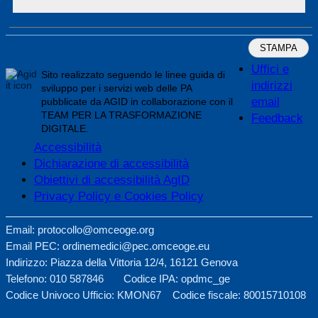
STAMPA
Uffici e
Sito realizzato seguendo le linee guida di
indirizzi
sviluppo per i servizi web delle PA
email
pubblicate da AGID in collaborazione con il
TEAM PER LA TRASFORMAZIONE
Feedback
DIGITALE.
Accessibilità
Dichiarazione di accessibilità
Obiettivi di accessibilità AgID
Privacy Policy e Cookies Policy
Email: protocollo@omceoge.org
Email PEC: ordinemedici@pec.omceoge.eu
Indirizzo: Piazza della Vittoria 12/4, 16121 Genova
Telefono: 010 587846 Codice IPA: opdmc_ge
Codice Univoco Ufficio: KMON67 Codice fiscale: 80015710108