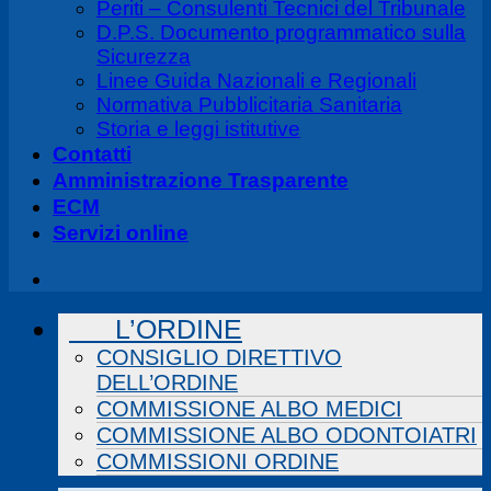
Periti – Consulenti Tecnici del Tribunale
D.P.S. Documento programmatico sulla
Sicurezza
Linee Guida Nazionali e Regionali
Normativa Pubblicitaria Sanitaria
Storia e leggi istitutive
Contatti
Amministrazione Trasparente
ECM
Servizi online
L’ORDINE
CONSIGLIO DIRETTIVO
DELL’ORDINE
COMMISSIONE ALBO MEDICI
COMMISSIONE ALBO ODONTOIATRI
COMMISSIONI ORDINE