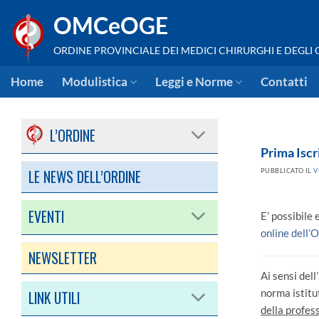
Salta
OMCeOGE
ai
contenuti
ORDINE PROVINCIALE DEI MEDICI CHIRURGHI E DEGLI
Home
Modulistica
Leggi e Norme
Contatti
L’ORDINE
Prima Iscr
LE NEWS DELL’ORDINE
PUBBLICATO IL
V
EVENTI
E’ possibile 
online dell’
NEWSLETTER
Ai sensi dell
norma istitu
LINK UTILI
della profes