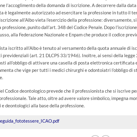
ne l’accoglimento della domanda di iscrizione. A decorrere dalla data de
ta è legalmente autorizzato ad esercitare la professione in tutto il t
iscrizione all’Albo vieta l’esercizio della professione: diversamente, si
 professione, punito dall’art. 348 del Codice Penale. Dopo l’iscrizione
lusso, alla Federazione Nazionale e Enpam che produce il codice previde
nista iscritto all’Albo è tenuto al versamento della quota annuale di i
i previdenziali (art. 21 DLCPS 33/1946). Inoltre, ai sensi della legge 2
sti all’obbligo di attivare una casella di posta elettronica certificat
mmenta che vige per tutti i medici chirurghi e odontoiatri l’obbligo di s
e.
del Codice deontologico prevede che il professionista che si iscrive per
rofessionale. Tale atto, oltre ad avere valore simbolico, impegna mora
i e deontologici alla base della professione.
eeguida_fototessere_ICAO.pdf