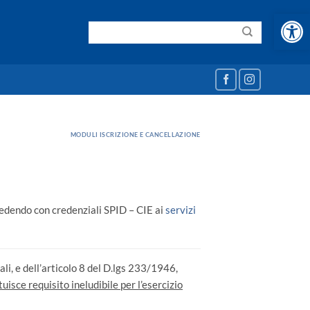
Apri la b
MODULI ISCRIZIONE E CANCELLAZIONE
edendo con credenziali SPID – CIE ai
servizi
uali, e dell’articolo 8 del D.lgs 233/1946,
tuisce requisito ineludibile per l’esercizio