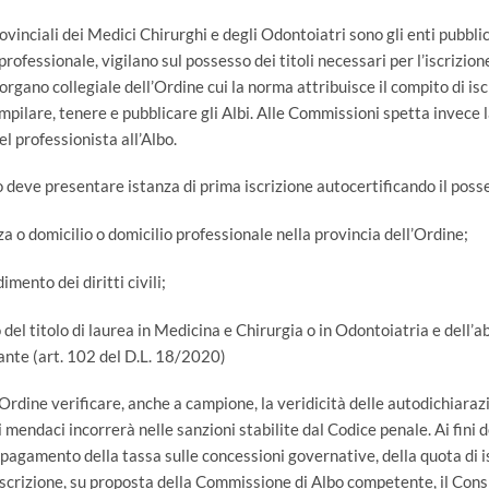
ovinciali dei Medici Chirurghi e degli Odontoiatri sono gli enti pubblici
 professionale, vigilano sul possesso dei titoli necessari per l’iscrizione
’organo collegiale dell’Ordine cui la norma attribuisce il compito di isc
mpilare, tenere e pubblicare gli Albi. Alle Commissioni spetta invece l
del professionista all’Albo.
o deve presentare istanza di prima iscrizione autocertificando il poss
za o domicilio o domicilio professionale nella provincia dell’Ordine;
imento dei diritti civili;
 del titolo di laurea in Medicina e Chirurgia o in Odontoiatria e dell’ab
tante (art. 102 del D.L. 18/2020)
Ordine verificare, anche a campione, la veridicità delle autodichiarazio
 mendaci incorrerà nelle sanzioni stabilite dal Codice penale. Ai fini de
l pagamento della tassa sulle concessioni governative, della quota di 
’iscrizione, su proposta della Commissione di Albo competente, il Cons