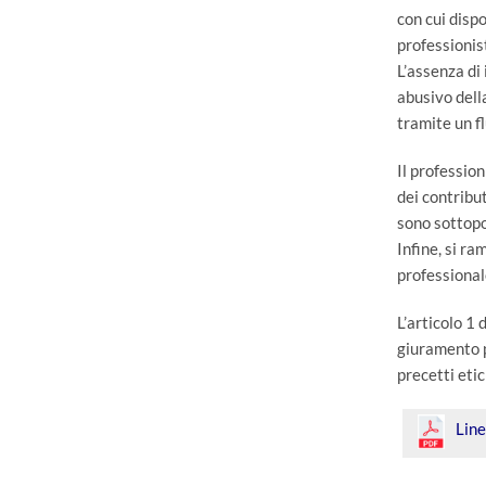
con cui dispo
professionis
L’assenza di 
abusivo della
tramite un f
Il professio
dei contribut
sono sottopo
Infine, si ra
professional
L’articolo 1 
giuramento p
precetti etic
Lin