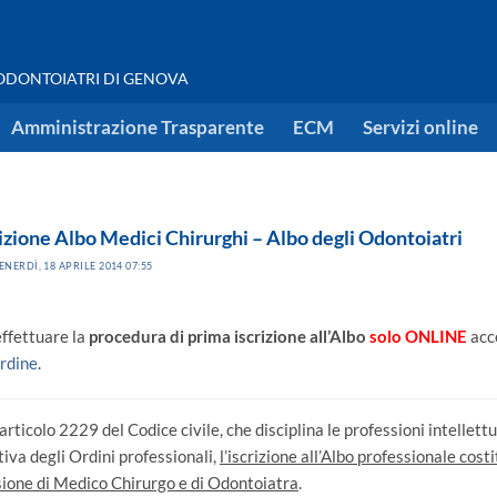
 ODONTOIATRI DI GENOVA
Amministrazione Trasparente
ECM
Servizi online
izione Albo Medici Chirurghi – Albo degli Odontoiatri
ENERDÌ, 18 APRILE 2014 07:55
effettuare la
procedura di prima iscrizione all’Albo
solo ONLINE
acc
Ordine
.
’articolo 2229 del Codice civile, che disciplina le professioni intellett
tiva degli Ordini professionali,
l’iscrizione all’Albo professionale costi
sione di Medico Chirurgo e di Odontoiatra
.