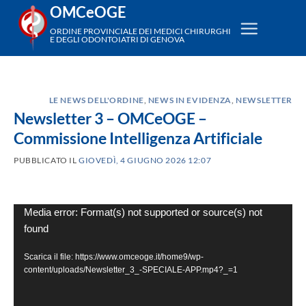
Salta
OMCeOGE
ai
ORDINE PROVINCIALE DEI MEDICI CHIRURGHI
E DEGLI ODONTOIATRI DI GENOVA
contenuti
LE NEWS DELL'ORDINE
,
NEWS IN EVIDENZA
,
NEWSLETTER
Newsletter 3 – OMCeOGE –
Commissione Intelligenza Artificiale
PUBBLICATO IL
GIOVEDÌ, 4 GIUGNO 2026 12:07
Video
Media error: Format(s) not supported or source(s) not
found
Player
Scarica il file: https://www.omceoge.it/home9/wp-
content/uploads/Newsletter_3_-SPECIALE-APP.mp4?_=1