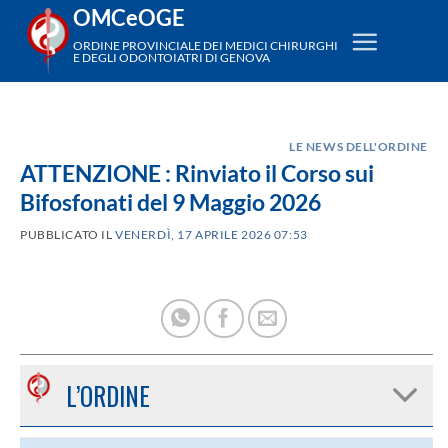
Salta
OMCeOGE
ai
ORDINE PROVINCIALE DEI MEDICI CHIRURGHI
E DEGLI ODONTOIATRI DI GENOVA
contenuti
LE NEWS DELL'ORDINE
ATTENZIONE : Rinviato il Corso sui
Bifosfonati del 9 Maggio 2026
PUBBLICATO IL
VENERDÌ, 17 APRILE 2026 07:53
L’ORDINE