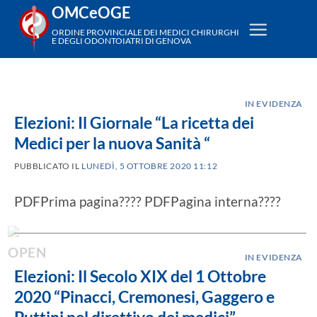
Salta
OMCeOGE
ai
ORDINE PROVINCIALE DEI MEDICI CHIRURGHI
E DEGLI ODONTOIATRI DI GENOVA
contenuti
IN EVIDENZA
Elezioni: Il Giornale “La ricetta dei
Medici per la nuova Sanità “
PUBBLICATO IL
LUNEDÌ, 5 OTTOBRE 2020 11:12
PDFPrima pagina???? PDFPagina interna????
IN EVIDENZA
Elezioni: Il Secolo XIX del 1 Ottobre
2020 “Pinacci, Cremonesi, Gaggero e